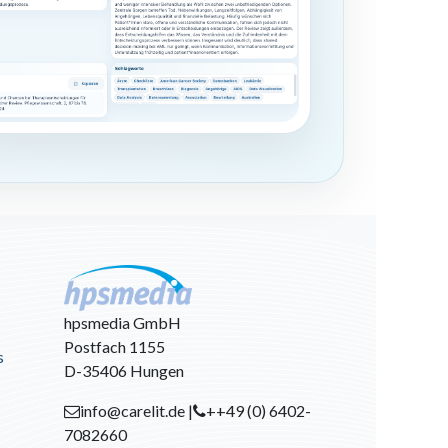
hpsmedia GmbH
Postfach 1155
s
D-35406 Hungen
info@carelit.de |
++49 (0) 6402-
7082660