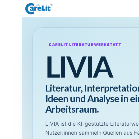
Skip to Content
Home
About CareLit
Shop
CARELIT LITERATURWERKSTATT
LIVIA
Literatur, Interpretation
Ideen und Analyse in e
Arbeitsraum.
LIVIA ist die KI-gestützte Literaturwer
Nutzer:innen sammeln Quellen aus Fav