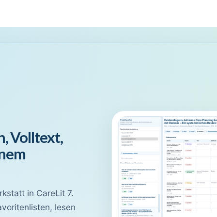
Pakete
Module
Verlage
Open Access
Support
, Volltext,
inem
kstatt in CareLit 7.
oritenlisten, lesen