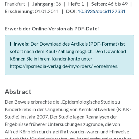
Frankfurt |
Jahrgang:
36 |
Heft:
1 |
Seiten:
46 bis 49 |
Erscheinung:
01.01.2011 |
DOI:
10.3936/docid122331
Erwerb der Online-Version als PDF-Datei
Hinweis:
Der Download des Artikels (PDF-Format) ist
sofort nach dem Kauf/Zahlung möglich. Den Download
können Sie in Ihrem Kundenkonto unter
https://hpsmedia-verlag.de/my/orders/ vornehmen.
Abstract
Den Beweis erbrachte die „Epidemiologische Studie zu
Kinderkrebs in der Umgebung von Kernkraftwerken (KiKK-
Studie) im Jahr 2007. Der Studie lagen Reanalysen der
Ergebnisse früherer Untersuchungen zugrunde, die von
Alfred Körblein durch-geführt worden waren und Hinweise
auf erhöhte Kinderkrebsraten um Atomkraftwerke gegeben