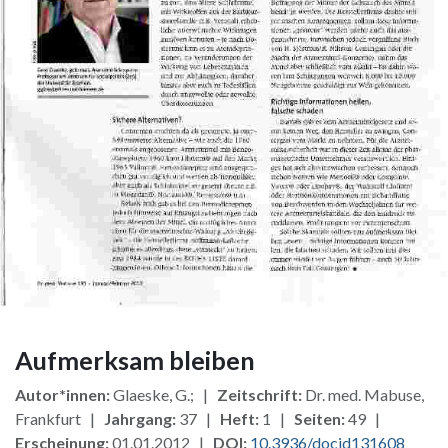
Aufmerksam bleiben
Autor*innen:
Glaeske, G.; |
Zeitschrift:
Dr. med. Mabuse,
Frankfurt |
Jahrgang:
37 |
Heft:
1 |
Seiten:
49 |
Erscheinung:
01.01.2012 |
DOI:
10.3936/docid131608