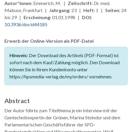
Autor*innen:
Emmerich, M. |
Zeitschrift:
Dr. med.
Mabuse, Frankfurt |
Jahrgang:
23 |
Heft:
1 |
Seiten:
24
bis 29 |
Erscheinung:
01.01.1998 |
DOI:
10.3936/docid44185
Erwerb der Online-Version als PDF-Datei
Hinweis:
Der Download des Artikels (PDF-Format) ist
sofort nach dem Kauf/Zahlung möglich. Den Download
können Sie in Ihrem Kundenkonto unter
https://hpsmedia-verlag.de/my/orders/ vornehmen.
Abstract
Der Autor führte zum Titelthema je ein Interview mit der
Gentechnikexpertin der Grünen, Marina Steindor und dem
Parlamentarischen Geschäftsführer der SPD-
Bundestagsfraktion und Wissenschaftsexperten, Wolf-