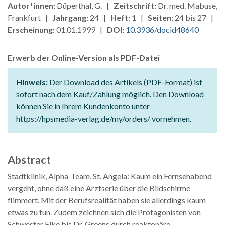
Autor*innen:
Düperthal, G. |
Zeitschrift:
Dr. med. Mabuse,
Frankfurt |
Jahrgang:
24 |
Heft:
1 |
Seiten:
24 bis 27 |
Erscheinung:
01.01.1999 |
DOI:
10.3936/docid48640
Erwerb der Online-Version als PDF-Datei
Hinweis:
Der Download des Artikels (PDF-Format) ist
sofort nach dem Kauf/Zahlung möglich. Den Download
können Sie in Ihrem Kundenkonto unter
https://hpsmedia-verlag.de/my/orders/ vornehmen.
Abstract
Stadtklinik, Alpha-Team, St. Angela: Kaum ein Fernsehabend
vergeht, ohne daß eine Arztserie über die Bildschirme
flimmert. Mit der Berufsrealität haben sie allerdings kaum
etwas zu tun. Zudem zeichnen sich die Protagonisten von
Schwester Elke bis Dr. Greens durch reaktonäre