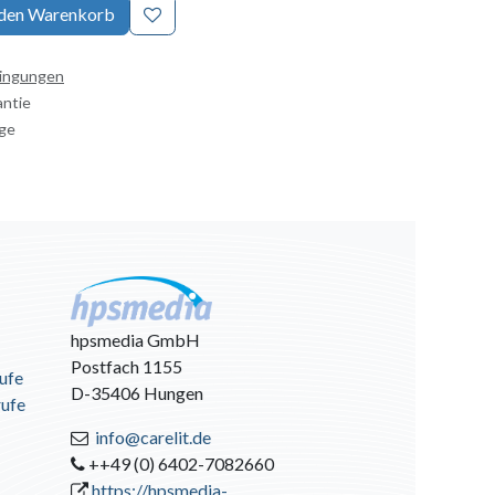
 den Warenkorb
dingungen
antie
age
hpsmedia GmbH
Postfach 1155
ufe
D-35406 Hungen
rufe
info@carelit.de
++49 (0) 6402-7082660
https://hpsmedia-