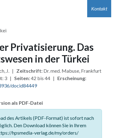
r Autor:innen
Hilfe
Kontakt
Jobs
Kontakt
rkei
er Privatisierung. Das
swesen in der Türkei
ch, J. |
Zeitschrift:
Dr. med. Mabuse, Frankfurt
t:
3 |
Seiten:
42 bis 44 |
Erscheinung:
3936/docid84449
sion als PDF-Datei
d des Artikels (PDF-Format) ist sofort nach
glich. Den Download können Sie in Ihrem
tps://hpsmedia-verlag.de/my/orders/