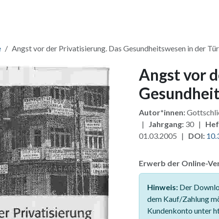
ang & Lizenzen
Pakete
Zusatzmodule
Für Verlage
Fü
e
Angst vor der Privatisierung. Das Gesundheitswesen in der Tü
Angst vor d
Gesundheit
Autor*innen:
Gottschli
|
Jahrgang:
30 |
Hef
01.03.2005 |
DOI:
10.
Erwerb der Online-Ver
Hinweis:
Der Downloa
dem Kauf/Zahlung mö
Kundenkonto unter ht