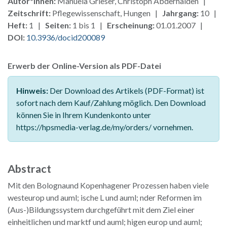
Autor*innen:
Manuela Grieser, Christoph Abderhalden |
Zeitschrift:
Pflegewissenschaft, Hungen |
Jahrgang:
10 |
Heft:
1 |
Seiten:
1 bis 1 |
Erscheinung:
01.01.2007 |
DOI:
10.3936/docid200089
Erwerb der Online-Version als PDF-Datei
Hinweis:
Der Download des Artikels (PDF-Format) ist
sofort nach dem Kauf/Zahlung möglich. Den Download
können Sie in Ihrem Kundenkonto unter
https://hpsmedia-verlag.de/my/orders/ vornehmen.
Abstract
Mit den Bolognaund Kopenhagener Prozessen haben viele
westeurop und auml; ische L und auml; nder Reformen im
(Aus-)Bildungssystem durchgeführt mit dem Ziel einer
einheitlichen und marktf und auml; higen europ und auml;