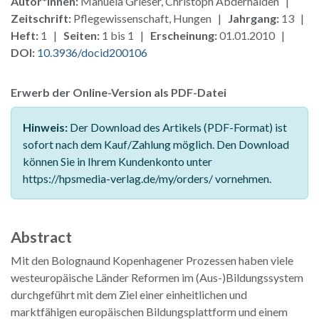
Autor*innen:
Manuela Grieser, Christoph Abderhalden |
Zeitschrift:
Pflegewissenschaft, Hungen |
Jahrgang:
13 |
Heft:
1 |
Seiten:
1 bis 1 |
Erscheinung:
01.01.2010 |
DOI:
10.3936/docid200106
Erwerb der Online-Version als PDF-Datei
Hinweis:
Der Download des Artikels (PDF-Format) ist
sofort nach dem Kauf/Zahlung möglich. Den Download
können Sie in Ihrem Kundenkonto unter
https://hpsmedia-verlag.de/my/orders/ vornehmen.
Abstract
Mit den Bolognaund Kopenhagener Prozessen haben viele
westeuropäische Länder Reformen im (Aus-)Bildungssystem
durchgeführt mit dem Ziel einer einheitlichen und
marktfähigen europäischen Bildungsplattform und einem