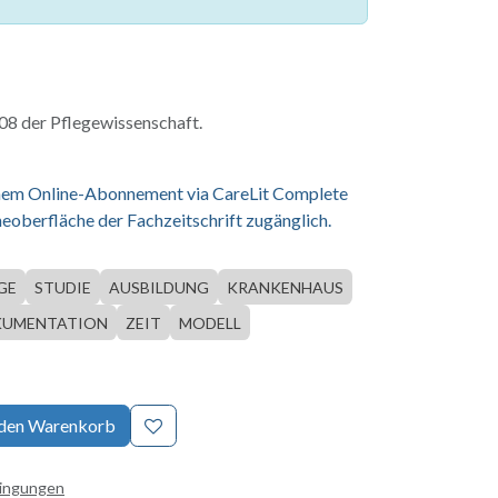
8 der Pflegewissenschaft.
einem Online-Abonnement via CareLit Complete
eoberfläche der Fachzeitschrift zugänglich.
GE
STUDIE
AUSBILDUNG
KRANKENHAUS
KUMENTATION
ZEIT
MODELL
 den Warenkorb
dingungen