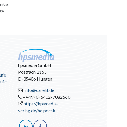
antie
age
hpsmedia GmbH
Postfach 1155
ufe
D-35406 Hungen
rufe
info@carelit.de
++49 (0) 6402-7082660
https://hpsmedia-
verlag.de/helpdesk