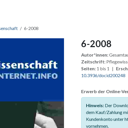
ang & Lizenzen
Pakete
Zusatzmodule
Für Verlage
Fü
senschaft
6-2008
6-2008
Autor*innen:
Gesamtau
Zeitschrift:
Pflegewiss
Seiten:
1 bis 1 |
Ersch
10.3936/docid200248
Erwerb der Online-Ver
Hinweis:
Der Downloa
dem Kauf/Zahlung mö
Kundenkonto unter ht
vornehmen.