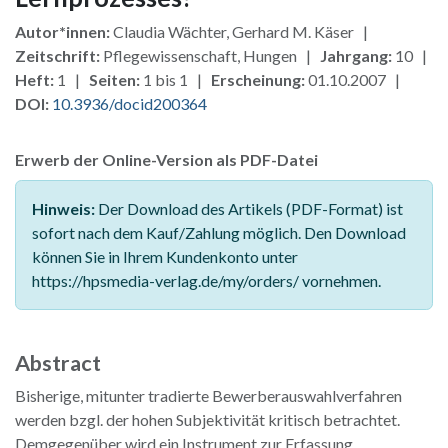
Autor*innen:
Claudia Wächter, Gerhard M. Käser |
Zeitschrift:
Pflegewissenschaft, Hungen |
Jahrgang:
10 |
Heft:
1 |
Seiten:
1 bis 1 |
Erscheinung:
01.10.2007 |
DOI:
10.3936/docid200364
Erwerb der Online-Version als PDF-Datei
Hinweis:
Der Download des Artikels (PDF-Format) ist
sofort nach dem Kauf/Zahlung möglich. Den Download
können Sie in Ihrem Kundenkonto unter
https://hpsmedia-verlag.de/my/orders/ vornehmen.
Abstract
Bisherige, mitunter tradierte Bewerberauswahlverfahren
werden bzgl. der hohen Subjektivität kritisch betrachtet.
Demgegenüber wird ein Instrument zur Erfassung