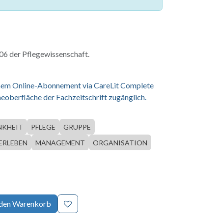
6 der Pflegewissenschaft.
einem Online-Abonnement via CareLit Complete
eoberfläche der Fachzeitschrift zugänglich.
NKHEIT
PFLEGE
GRUPPE
ERLEBEN
MANAGEMENT
ORGANISATION
 den Warenkorb