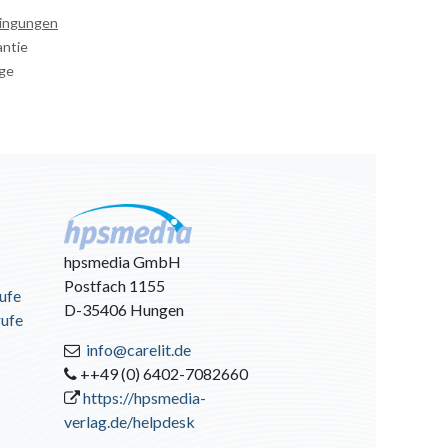
dingungen
antie
age
hpsmedia GmbH
Postfach 1155
ufe
D-35406 Hungen
rufe
info@carelit.de
++49 (0) 6402-7082660
https://hpsmedia-
verlag.de/helpdesk