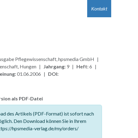
r Autor:innen
Hilfe
Kontakt
Jobs
Kontakt
sgabe Pflegewissenschaft, hpsmedia GmbH |
enschaft, Hungen |
Jahrgang:
9 |
Heft:
6 |
einung:
01.06.2006 |
DOI:
sion als PDF-Datei
d des Artikels (PDF-Format) ist sofort nach
glich. Den Download können Sie in Ihrem
tps://hpsmedia-verlag.de/my/orders/