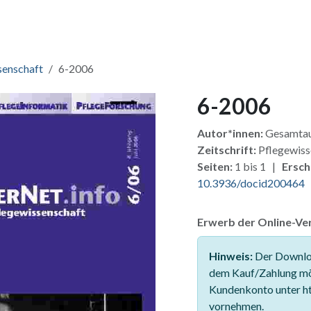
ang & Lizenzen
Pakete
Zusatzmodule
Für Verlage
Fü
senschaft
6-2006
6-2006
Autor*innen:
Gesamtau
Zeitschrift:
Pflegewiss
Seiten:
1 bis 1 |
Ersch
10.3936/docid200464
Erwerb der Online-Ver
Hinweis:
Der Downloa
dem Kauf/Zahlung mö
Kundenkonto unter ht
vornehmen.