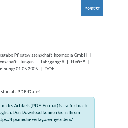
r Autor:innen
Hilfe
Kontakt
Jobs
Kontakt
sgabe Pflegewissenschaft, hpsmedia GmbH |
enschaft, Hungen |
Jahrgang:
8 |
Heft:
5 |
einung:
01.05.2005 |
DOI:
sion als PDF-Datei
d des Artikels (PDF-Format) ist sofort nach
glich. Den Download können Sie in Ihrem
tps://hpsmedia-verlag.de/my/orders/