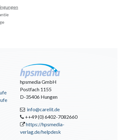
dingungen
antie
age
hpsmedia GmbH
Postfach 1155
ufe
D-35406 Hungen
rufe
info@carelit.de
++49 (0) 6402-7082660
https://hpsmedia-
verlag.de/helpdesk