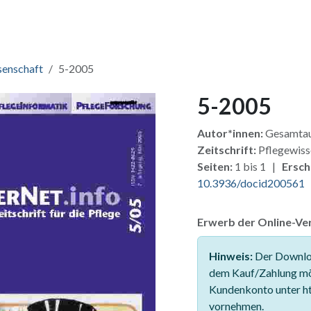
ang & Lizenzen
Pakete
Zusatzmodule
Für Verlage
Fü
senschaft
5-2005
5-2005
Autor*innen:
Gesamtau
Zeitschrift:
Pflegewiss
Seiten:
1 bis 1 |
Ersch
10.3936/docid200561
Erwerb der Online-Ver
Hinweis:
Der Downloa
dem Kauf/Zahlung mö
Kundenkonto unter ht
vornehmen.