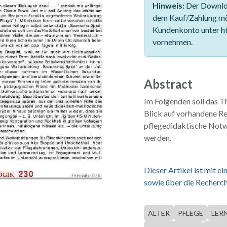
Hinweis:
Der Downloa
dem Kauf/Zahlung mö
Kundenkonto unter ht
vornehmen.
Abstract
Im Folgenden soll das T
Blick auf vorhandene R
pflegedidaktische Not
werden.
Dieser Artikel ist mit 
sowie über die Recherch
ALTER
PFLEGE
LER