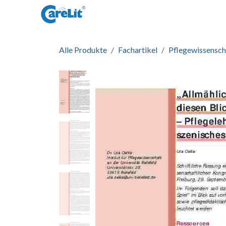
Zum Inhalt springen
Startseite
Informationen
Zug
Alle Produkte
Fachartikel
Pflegewissensch