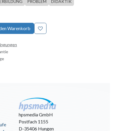
ERBILDUNG
PROBLEM
DIDAKTIK
 den Warenkorb
dingungen
antie
age
hpsmedia GmbH
Postfach 1155
ufe
D-35406 Hungen