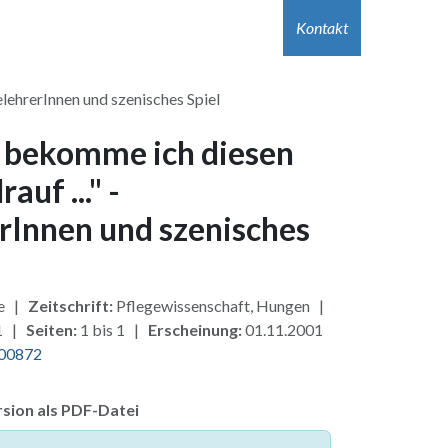
r Autor:innen
Hilfe
Kontakt
Jobs
Kontakt
elehrerInnen und szenisches Spiel
h bekomme ich diesen
auf ..." -
rInnen und szenisches
ke |
Zeitschrift:
Pflegewissenschaft, Hungen |
1 |
Seiten:
1 bis 1 |
Erscheinung:
01.11.2001
200872
sion als PDF-Datei