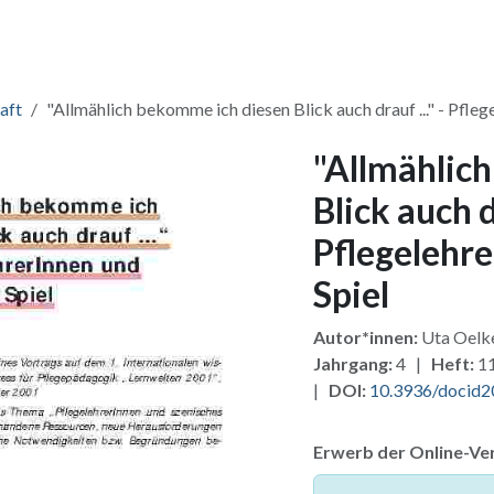
ang & Lizenzen
Pakete
Zusatzmodule
Für Verlage
Fü
aft
"Allmählich bekomme ich diesen Blick auch drauf ..." - Pfleg
"Allmählic
Blick auch dr
Pflegelehre
Spiel
Autor*innen:
Uta Oel
Jahrgang:
4 |
Heft:
1
|
DOI:
10.3936/docid
Erwerb der Online-Ver