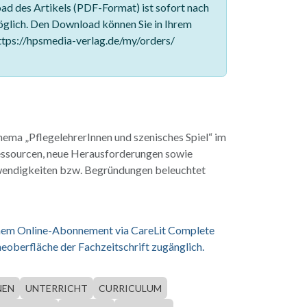
d des Artikels (PDF-Format) ist sofort nach
glich. Den Download können Sie in Ihrem
tps://hpsmedia-verlag.de/my/orders/
hema „PflegelehrerInnen und szenisches Spiel“ im
essourcen, neue Herausforderungen sowie
wendigkeiten bzw. Begründungen beleuchtet
einem Online-Abonnement via CareLit Complete
eoberfläche der Fachzeitschrift zugänglich.
NEN
UNTERRICHT
CURRICULUM