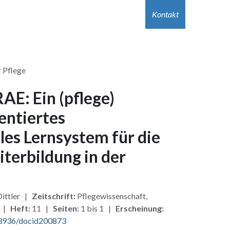
r Autor:innen
Hilfe
Kontakt
Jobs
Kontakt
r Pflege
E: Ein (pflege)
entiertes
es Lernsystem für die
terbildung in der
Dittler |
Zeitschrift:
Pflegewissenschaft,
 |
Heft:
11 |
Seiten:
1 bis 1 |
Erscheinung:
3936/docid200873