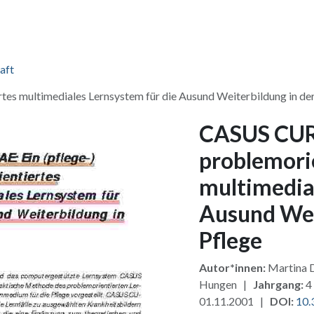
ang & Lizenzen
Pakete
Zusatzmodule
Für Verlage
Fü
aft
es multimediales Lernsystem für die Ausund Weiterbildung in de
CASUS CURA
problemori
multimedial
Ausund Wei
Pflege
Autor*innen:
Martina 
Hungen |
Jahrgang:
4
01.11.2001 |
DOI:
10.