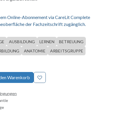
einem Online-Abonnement via CareLit Complete
eoberfläche der Fachzeitschrift zugänglich.
GE
AUSBILDUNG
LERNEN
BETREUUNG
RBILDUNG
ANATOMIE
ARBEITSGRUPPE
 den Warenkorb
dingungen
antie
age