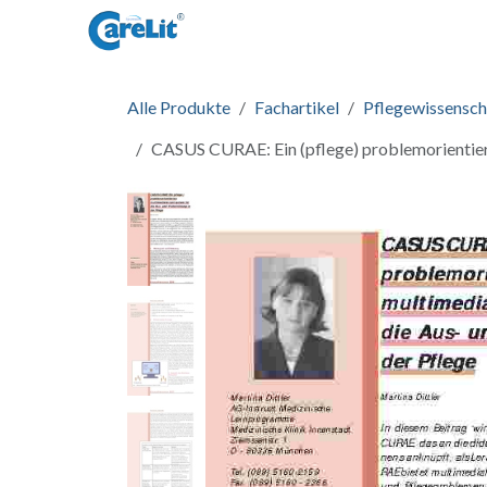
Zum Inhalt springen
Startseite
Informationen
Zug
Alle Produkte
Fachartikel
Pflegewissensch
CASUS CURAE: Ein (pflege) problemorientiert