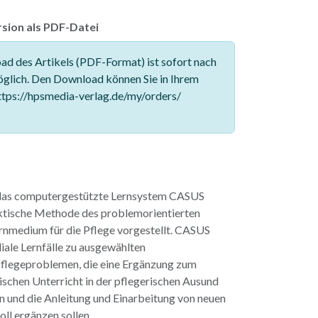
sion als PDF-Datei
d des Artikels (PDF-Format) ist sofort nach
glich. Den Download können Sie in Ihrem
tps://hpsmedia-verlag.de/my/orders/
 das computergestützte Lernsystem CASUS
ktische Methode des problemorientierten
ernmedium für die Pflege vorgestellt. CASUS
ale Lernfälle zu ausgewählten
Pflegeproblemen, die eine Ergänzung zum
ischen Unterricht in der pflegerischen Ausund
n und die Anleitung und Einarbeitung von neuen
ll ergänzen sollen.