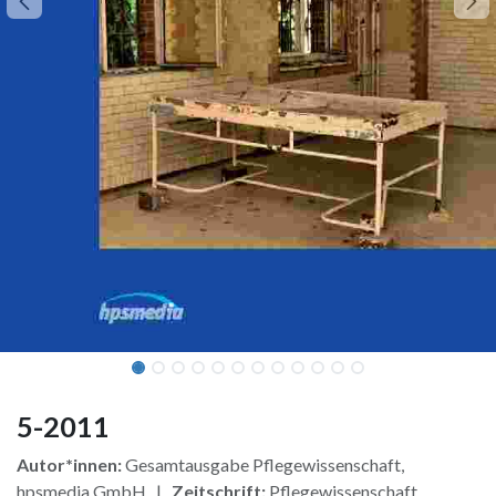
5-2011
Autor*innen:
Gesamtausgabe Pflegewissenschaft,
hpsmedia GmbH |
Zeitschrift:
Pflegewissenschaft,