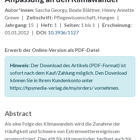
Autor*innen:
Sascha Georgy, Beate Blättner, Henny Annette
Grewe |
Zeitschrift:
Pflegewissenschaft, Hungen |
Jahrgang:
15 |
Heft:
1 |
Seiten:
1 bis 1 |
Erscheinung:
01.01.2012 |
DOI:
10.3936/1127
Erwerb der Online-Version als PDF-Datei
Hinweis:
Der Download des Artikels (PDF-Format) ist
sofort nach dem Kauf/Zahlung möglich. Den Download
können Sie in Ihrem Kundenkonto unter
https://hpsmedia-verlag.de/my/orders/ vornehmen.
Abstract
Als eine Folge des Klimawandels wird die Zunahme der
Häufigkeit und Schwere von Extremwetterereignissen
prognostiziert. Dies gilt für Hitzeperioden, bedingt auch für