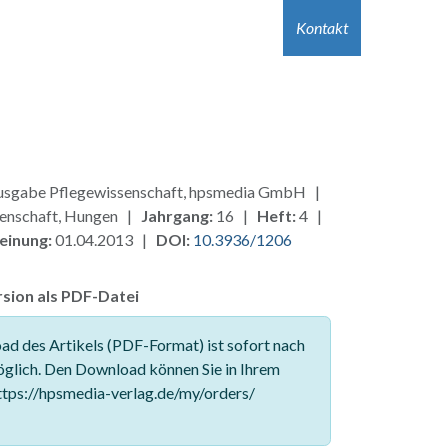
r Autor:innen
Hilfe
Kontakt
Jobs
Kontakt
sgabe Pflegewissenschaft, hpsmedia GmbH |
enschaft, Hungen |
Jahrgang:
16 |
Heft:
4 |
einung:
01.04.2013 |
DOI:
10.3936/1206
sion als PDF-Datei
d des Artikels (PDF-Format) ist sofort nach
glich. Den Download können Sie in Ihrem
tps://hpsmedia-verlag.de/my/orders/