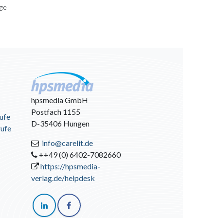
age
hpsmedia GmbH
Postfach 1155
ufe
D-35406 Hungen
rufe
info@carelit.de
++49 (0) 6402-7082660
https://hpsmedia-
verlag.de/helpdesk