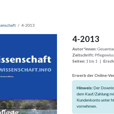
ang & Lizenzen
Pakete
Zusatzmodule
Für Verlage
Fü
senschaft
4-2013
4-2013
Autor*innen:
Gesamtau
Zeitschrift:
Pflegewiss
Seiten:
1 bis 1 |
Ersch
Erwerb der Online-Ver
Hinweis:
Der Downloa
dem Kauf/Zahlung mö
Kundenkonto unter ht
vornehmen.