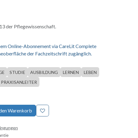
3 der Pflegewissenschaft.
einem Online-Abonnement via CareLit Complete
eoberfläche der Fachzeitschrift zugänglich.
GE
STUDIE
AUSBILDUNG
LERNEN
LEBEN
PRAXISANLEITER
 den Warenkorb
dingungen
antie