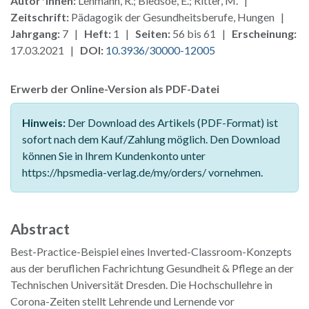
Autor*innen:
Lehmann, R.; Bledsoe, E.; Ritter, M. |
Zeitschrift:
Pädagogik der Gesundheitsberufe, Hungen |
Jahrgang:
7 |
Heft:
1 |
Seiten:
56 bis 61 |
Erscheinung:
17.03.2021 |
DOI:
10.3936/30000-12005
Erwerb der Online-Version als PDF-Datei
Hinweis:
Der Download des Artikels (PDF-Format) ist
sofort nach dem Kauf/Zahlung möglich. Den Download
können Sie in Ihrem Kundenkonto unter
https://hpsmedia-verlag.de/my/orders/ vornehmen.
Abstract
Best-Practice-Beispiel eines Inverted-Classroom-Konzepts
aus der beruflichen Fachrichtung Gesundheit & Pflege an der
Technischen Universität Dresden. Die Hochschullehre in
Corona-Zeiten stellt Lehrende und Lernende vor