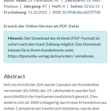
Autor*innen:
Dr. Fankhauser, M. |
Zeitschrift:
Dr. med.
Mabuse |
Jahrgang:
47 |
Heft:
4 |
Seiten:
52 bis 55 |
Erscheinung:
11.10.2022 |
DOI:
10.3936/docid237730
Erwerb der Online-Version als PDF-Datei
Hinweis:
Der Download des Artikels (PDF-Format) ist
sofort nach dem Kauf/Zahlung möglich. Den Download
können Sie in Ihrem Kundenkonto unter
https://hpsmedia-verlag.de/my/orders/ vornehmen.
Abstract
Seit vorchristlicher Zeit wurde Cannabis als Arzneimittel
verwendet. Bis Mitte des 19. Jahrhunderts wurden fast
ausschließlich die Hanfsamen medizinisch genutzt. Dies
änderte sich ab 1840 schlagartig durch neue Erkenntnisse aus
Indien: Cannabiskraut konnte sich etablieren, wurde aber