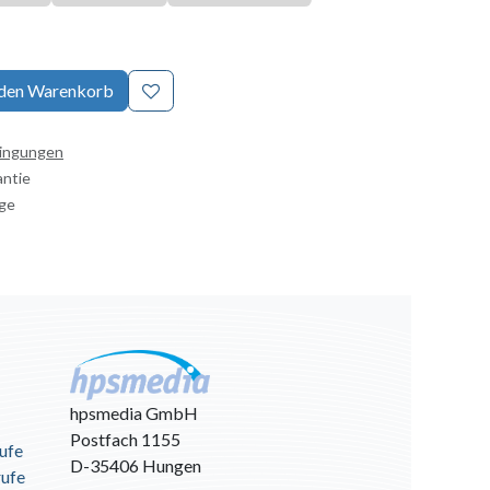
 den Warenkorb
dingungen
antie
age
hpsmedia GmbH
Postfach 1155
ufe
D-35406 Hungen
rufe