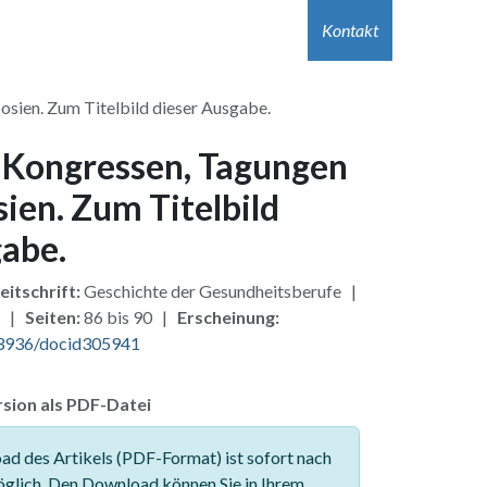
r Autor:innen
Hilfe
Kontakt
Jobs
Kontakt
sien. Zum Titelbild dieser Ausgabe.
 Kongressen, Tagungen
ien. Zum Titelbild
gabe.
eitschrift:
Geschichte der Gesundheitsberufe |
 |
Seiten:
86 bis 90 |
Erscheinung:
3936/docid305941
sion als PDF-Datei
d des Artikels (PDF-Format) ist sofort nach
glich. Den Download können Sie in Ihrem