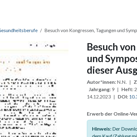
ang & Lizenzen
Pakete
Zusatzmodule
Für Verlage
Fü
Gesundheitsberufe
Besuch von Kongressen, Tagungen und Sympo
Besuch von
und Sympos
dieser Aus
Autor*innen:
N.N. |
Z
Jahrgang:
9 |
Heft:
2
14.12.2023 |
DOI:
10.
Erwerb der Online-Ver
Hinweis:
Der Downloa
dem Kauf/Zahlung mö