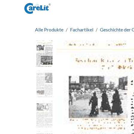
Zum Inhalt springen
Startseite
Informationen
Zug
Alle Produkte
Fachartikel
Geschichte der 