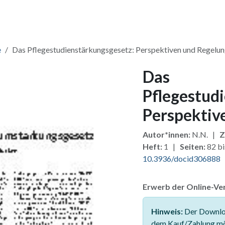
ang & Lizenzen
Pakete
Zusatzmodule
Für Verlage
Fü
e
Das Pflegestudienstärkungsgesetz: Perspektiven und Regelu
Das
Pflegestud
Perspektiv
Autor*innen:
N.N. |
Z
Heft:
1 |
Seiten:
82 b
10.3936/docid306888
Erwerb der Online-Ver
Hinweis:
Der Downloa
dem Kauf/Zahlung mö