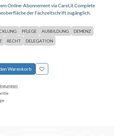
einem Online-Abonnement via CareLit Complete
eoberfläche der Fachzeitschrift zugänglich.
CKLUNG
PFLEGE
AUSBILDUNG
DEMENZ
Z
RECHT
DELEGATION
 den Warenkorb
dingungen
antie
age