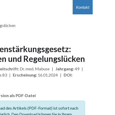
r Autor:innen
Hilfe
Kontakt
Jobs
Kontakt
ngslücken
ienstärkungsgesetz:
en und Regelungslücken
eitschrift:
Dr. med. Mabuse |
Jahrgang:
49 |
is 83 |
Erscheinung:
16.01.2024 |
DOI:
sion als PDF-Datei
d des Artikels (PDF-Format) ist sofort nach
glich. Den Download können Sie in Ihrem