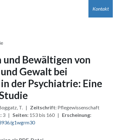
r Autor:innen
Hilfe
Kontakt
Jobs
Kontakt
ie
n und Bewältigen von
 und Gewalt bei
in der Psychiatrie: Eine
 Studie
 Boggatz, T. |
Zeitschrift:
Pflegewissenschaft
:
3 |
Seiten:
153 bis 160 |
Erscheinung:
3936/g1wgrm30
sion als PDF-Datei