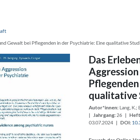
ang & Lizenzen
Pakete
Zusatzmodule
Für Verlage
Fü
aft
d Gewalt bei Pflegenden in der Psychiatrie: Eine qualitative Stud
Das Erlebe
Aggression
Pflegenden 
qualitative
Autor*innen:
Lang, K.;
|
Jahrgang:
26 |
Heft
03.07.2024 |
DOI:
10.
Erwerb der Online-Ver