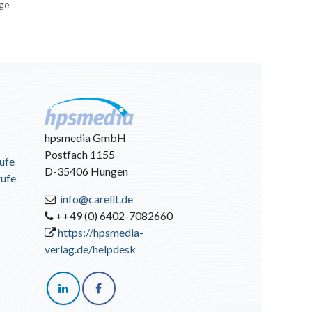
age
hpsmedia GmbH
Postfach 1155
ufe
D-35406 Hungen
rufe
info@carelit.de
++49 (0) 6402-7082660
https://hpsmedia-
verlag.de/helpdesk