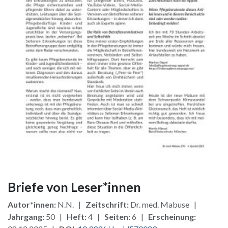
Briefe von Leser*innen
Autor*innen:
N.N. |
Zeitschrift:
Dr. med. Mabuse |
Jahrgang:
50 |
Heft:
4 |
Seiten:
6 |
Erscheinung: